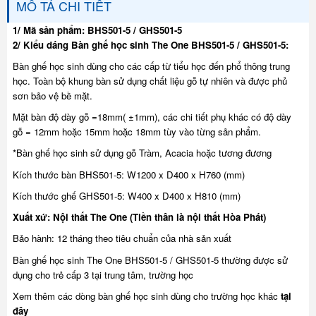
MÔ TẢ CHI TIẾT
1/ Mã sản phẩm: BHS501-5 / GHS501-5
2/ Kiểu dáng Bàn ghế học sinh The One BHS501-5 / GHS501-5:
Bàn ghế học sinh dùng cho các cấp từ tiểu học đến phổ thông trung
học. Toàn bộ khung bàn sử dụng chất liệu gỗ tự nhiên và được phủ
sơn bảo vệ bề mặt.
Mặt bàn độ dày gỗ =18mm( ±1mm), các chi tiết phụ khác có độ dày
gỗ = 12mm hoặc 15mm hoặc 18mm tùy vào từng sản phẩm.
*Bàn ghế học sinh sử dụng gỗ Tràm, Acacia hoặc tương đương
Kích thước bàn
BHS501-5: W1200 x D400 x H760 (mm)
Kích thước ghế
GHS501-5: W400 x D400 x H810 (mm)
Xuất xứ: Nội thất The One (Tiền thân là nội thất Hòa Phát)
Bảo hành: 12 tháng theo tiêu chuẩn của nhà sản xuất
Bàn ghế học sinh The One BHS501-5 / GHS501-5 thường được sử
dụng
cho trẻ cấp 3 tại trung tâm, trường học
Xem thêm các dòng bàn ghế học sinh dùng cho trường học khác
tại
đây