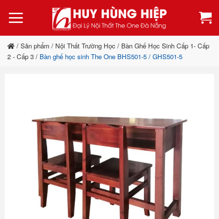
Bỏ
qua
nội
dung
/
Sản phẩm
/
Nội Thất Trường Học
/
Bàn Ghế Học Sinh Cấp 1- Cấp
2 - Cấp 3
/
Bàn ghế học sinh The One BHS501-5 / GHS501-5