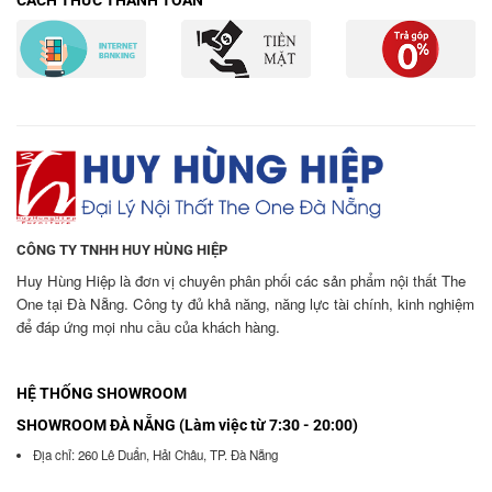
CÁCH THỨC THANH TOÁN
CÔNG TY TNHH HUY HÙNG HIỆP
Huy Hùng Hiệp là đơn vị chuyên phân phối các sản phẩm nội thất The
One tại Đà Nẵng. Công ty đủ khả năng, năng lực tài chính, kinh nghiệm
để đáp ứng mọi nhu cầu của khách hàng.
HỆ THỐNG SHOWROOM
SHOWROOM ĐÀ NẴNG (Làm việc từ 7:30 - 20:00)
Địa chỉ: 260 Lê Duẩn, Hải Châu, TP. Đà Nẵng