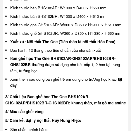
Kích thước bàn
BHS102AR: W1000 x D400 x H550 mm
Kích thước bàn BHS102BR: W1000 x D400 x H610 mm
Kích thước ghế
GHS102AR: W360 x D350 x H1-330 x H610 mm
Kích thước ghế GHS102BR: W360 x D350 x H1-380 x H660 mm
Xuất xứ: Nội thất The One (Tiền thân là nội thất Hòa Phát)
Bảo hành: 12 tháng theo tiêu chuẩn của nhà sản xuất
B
àn ghế học The One BHS102AR-GHS102AR/BHS102BR-
GHS102BR
thường được sử dụng
cho trẻ cấp 1, 2 học tại trung
tâm, trường học
Xem thêm các dòng bàn ghế trẻ em dùng cho trường học khác
tại
đây
3/ Chất liệu Bàn ghế học The One BHS102AR-
GHS102AR/BHS102BR-GHS102BR: khung thép, mặt gỗ melamine
4/ Màu sắc ghế: vàng
5/ Cam kết đại lý nội thất Huy Hùng Hiệp:
Sản phẩm chính hãng