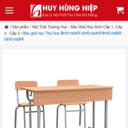
Bỏ
qua
nội
dung
/
Sản phẩm
/
Nội Thất Trường Học
/
Bàn Ghế Học Sinh Cấp 1- Cấp
2 - Cấp 3
/
Bàn ghế học The One BHS102AR-GHS102AR/BHS102BR-
GHS102BR