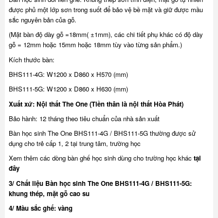
được phủ một lớp sơn trong suốt để bảo vệ bề mặt và giữ được mầu
sắc nguyên bản của gỗ.
(Mặt bàn độ dày gỗ =18mm( ±1mm), các chi tiết phụ khác có độ dày
gỗ = 12mm hoặc 15mm hoặc 18mm tùy vào từng sản phẩm.)
Kích thước bàn:
BHS111-4G: W1200 x D860 x H570 (mm)
BHS111-5G: W1200 x D860 x H630 (mm)
Xuất xứ: Nội thất The One (Tiền thân là nội thất Hòa Phát)
Bảo hành: 12 tháng theo tiêu chuẩn của nhà sản xuất
Bàn học sinh The One BHS111-4G / BHS111-5G thường được sử
dụng
cho trẻ cấp 1, 2 tại trung tâm, trường học
Xem thêm các dòng bàn ghế học sinh dùng cho trường học khác
tại
đây
3/ Chất liệu Bàn học sinh The One BHS111-4G / BHS111-5G:
khung thép, mặt gỗ cao su
4/ Màu sắc ghế: vàng