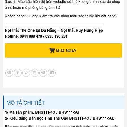
(Lưu ý: Màu sắc hiển thị trên website có thể không chính xác do chụp
ảnh, hoặc mô phỏng bằng ảnh 3D.
Khách hàng vui lòng kiểm tra xác nhận màu sắc trước khi đặt hàng)
——————————————————————————–
Nội thất The One tại Đà Nẵng – Nội thất Huy Hùng Hiệp
Hotline: 0944 888 479 / 0935 190 281
MUA NGAY
MÔ TẢ CHI TIẾT
1/ Mã sản phẩm: BHS111-4G / BHS111-5G
2/ Kiểu dáng Bàn học sinh The One BHS111-4G / BHS111-5G:
Bàn học sinh đôi liền ghế. Khung thép sơn tĩnh điện, mặt gỗ tự nhiên