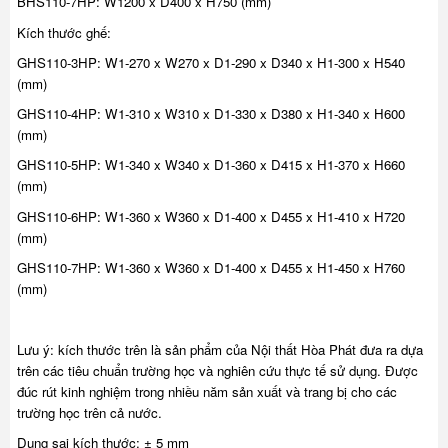
BHS110-7HP: W1200 x D400 x H750 (mm)
Kích thước ghế:
GHS110-3HP: W1-270 x W270 x D1-290 x D340 x H1-300 x H540
(mm)
GHS110-4HP: W1-310 x W310 x D1-330 x D380 x H1-340 x H600
(mm)
GHS110-5HP: W1-340 x W340 x D1-360 x D415 x H1-370 x H660
(mm)
GHS110-6HP: W1-360 x W360 x D1-400 x D455 x H1-410 x H720
(mm)
GHS110-7HP: W1-360 x W360 x D1-400 x D455 x H1-450 x H760
(mm)
Lưu ý: kích thước trên là sản phẩm của Nội thất Hòa Phát đưa ra dựa
trên các tiêu chuẩn trường học và nghiên cứu thực tế sử dụng. Được
đúc rút kinh nghiệm trong nhiều năm sản xuất và trang bị cho các
trường học trên cả nước.
Dung sai kích thước: ± 5 mm