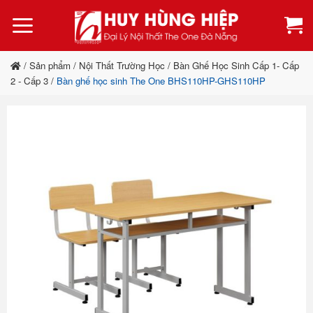
Bỏ
qua
nội
dung
/
Sản phẩm
/
Nội Thất Trường Học
/
Bàn Ghế Học Sinh Cấp 1- Cấp
2 - Cấp 3
/
Bàn ghế học sinh The One BHS110HP-GHS110HP