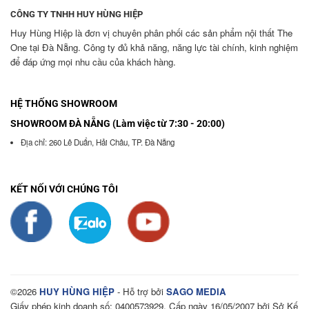
CÔNG TY TNHH HUY HÙNG HIỆP
Huy Hùng Hiệp là đơn vị chuyên phân phối các sản phẩm nội thất The
One tại Đà Nẵng. Công ty đủ khả năng, năng lực tài chính, kinh nghiệm
để đáp ứng mọi nhu cầu của khách hàng.
HỆ THỐNG SHOWROOM
SHOWROOM ĐÀ NẴNG (Làm việc từ 7:30 - 20:00)
Địa chỉ: 260 Lê Duẩn, Hải Châu, TP. Đà Nẵng
KẾT NỐI VỚI CHÚNG TÔI
©2026
HUY HÙNG HIỆP
- Hỗ trợ bởi
SAGO MEDIA
Giấy phép kinh doanh số: 0400573929. Cấp ngày 16/05/2007 bởi Sở Kế