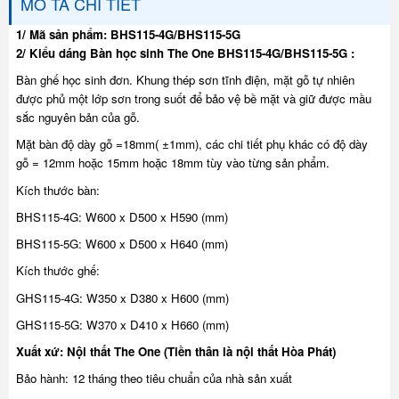
MÔ TẢ CHI TIẾT
1/ Mã sản phẩm: BHS115-4G/BHS115-5G
2/ Kiểu dáng Bàn học sinh The One BHS115-4G/BHS115-5G :
Bàn ghế học sinh đơn. Khung thép sơn tĩnh điện, mặt gỗ tự nhiên
được phủ một lớp sơn trong suốt để bảo vệ bề mặt và giữ được mầu
sắc nguyên bản của gỗ.
Mặt bàn độ dày gỗ =18mm( ±1mm), các chi tiết phụ khác có độ dày
gỗ = 12mm hoặc 15mm hoặc 18mm tùy vào từng sản phẩm.
Kích thước bàn:
BHS115-4G: W600 x D500 x H590 (mm)
BHS115-5G: W600 x D500 x H640 (mm)
Kích thước ghế:
GHS115-4G: W350 x D380 x H600 (mm)
GHS115-5G: W370 x D410 x H660 (mm)
Xuất xứ: Nội thất The One (Tiền thân là nội thất Hòa Phát)
Bảo hành: 12 tháng theo tiêu chuẩn của nhà sản xuất