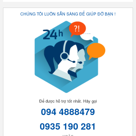
CHÚNG TÔI LUÔN SẴN SÀNG ĐỂ GIÚP ĐỠ BẠN !
Để được hỗ trợ tốt nhất. Hãy gọi
094 4888479
0935 190 281