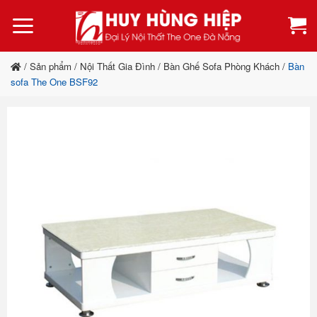
Bỏ
qua
nội
dung
/
Sản phẩm
/
Nội Thất Gia Đình
/
Bàn Ghế Sofa Phòng Khách
/
Bàn
sofa The One BSF92