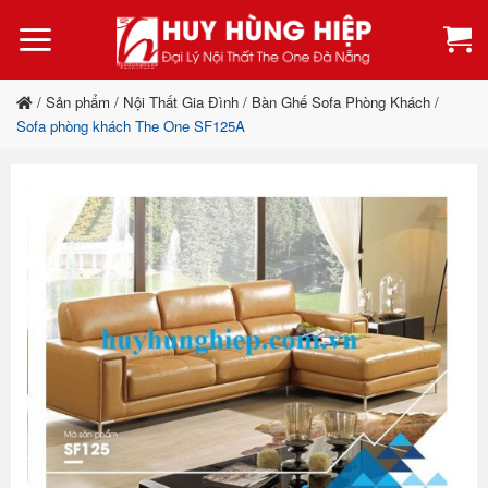
Bỏ
qua
nội
dung
/
Sản phẩm
/
Nội Thất Gia Đình
/
Bàn Ghế Sofa Phòng Khách
/
Sofa phòng khách The One SF125A