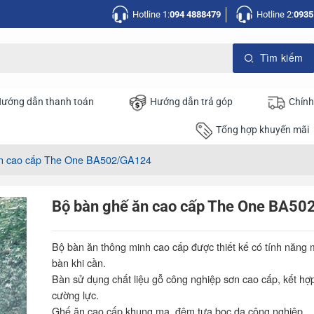
Hotline 1:
094 4888479
Hotline 2:
0935
ướng dẫn thanh toán
Hướng dẫn trả góp
Chính
Tổng hợp khuyến mãi
ăn cao cấp The One BA502/GA124
Bộ bàn ghế ăn cao cấp The One BA5
Bộ bàn ăn thông minh cao cấp được thiết kế có tính năng
bàn khi cần.
Bàn sử dụng chất liệu gỗ công nghiệp sơn cao cấp, kết hợ
cường lực.
Ghế ăn cao cấp khung mạ, đệm tựa bọc da công nghiệp