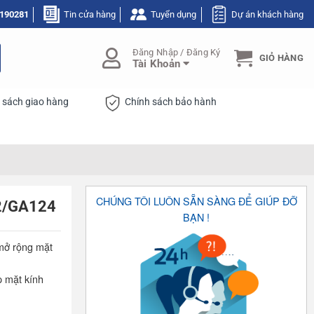
190281
Tin cửa hàng
Tuyển dụng
Dự án khách hàng
Đăng Nhập / Đăng Ký
GIỎ HÀNG
Tài Khoản
 sách giao hàng
Chính sách bảo hành
CHÚNG TÔI LUÔN SẴN SÀNG ĐỂ GIÚP ĐỠ
02/GA124
BẠN !
 mở rộng mặt
p mặt kính