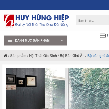
Bỏ
qua
nội
Tìm
dung
kiếm:
H
DANH MỤC SẢN PHẨM
/
Sản phẩm
/
Nội Thất Gia Đình
/
Bộ Bàn Ghế Ăn
/
Bộ bàn ghế 