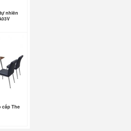
tự nhiên
A03V
o cấp The