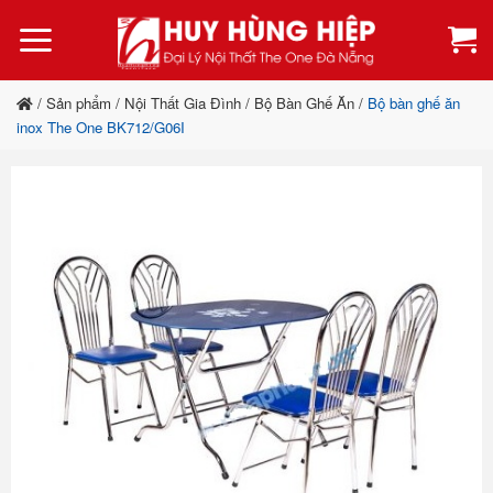
Bỏ
qua
nội
dung
/
Sản phẩm
/
Nội Thất Gia Đình
/
Bộ Bàn Ghế Ăn
/
Bộ bàn ghế ăn
inox The One BK712/G06I