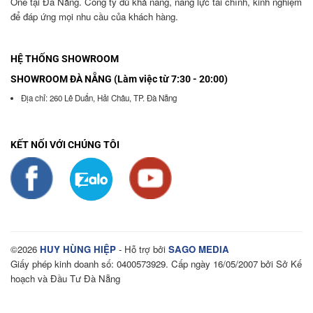
One tại Đà Nẵng. Công ty đủ khả năng, năng lực tài chính, kinh nghiệm
để đáp ứng mọi nhu cầu của khách hàng.
HỆ THỐNG SHOWROOM
SHOWROOM ĐÀ NẴNG (Làm việc từ 7:30 - 20:00)
Địa chỉ: 260 Lê Duẩn, Hải Châu, TP. Đà Nẵng
KẾT NỐI VỚI CHÚNG TÔI
©2026
HUY HÙNG HIỆP
- Hỗ trợ bởi
SAGO MEDIA
Giấy phép kinh doanh số: 0400573929. Cấp ngày 16/05/2007 bởi Sở Kế
hoạch và Đầu Tư Đà Nẵng