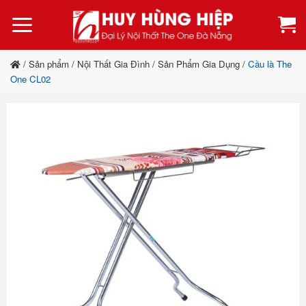
Bỏ
qua
nội
dung
/
Sản phẩm
/
Nội Thất Gia Đình
/
Sản Phẩm Gia Dụng
/
Cầu là The
One CL02