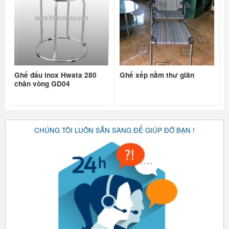
Ghế đẩu inox Hwata 280
Ghế xếp nằm thư giãn
chân vòng GD04
CHÚNG TÔI LUÔN SẴN SÀNG ĐỂ GIÚP ĐỠ BẠN !