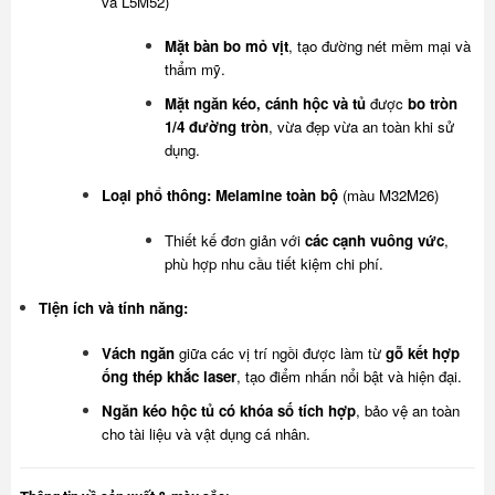
và L5M52)
Mặt bàn bo mỏ vịt
, tạo đường nét mềm mại và
thẩm mỹ.
Mặt ngăn kéo, cánh hộc và tủ
được
bo tròn
1/4 đường tròn
, vừa đẹp vừa an toàn khi sử
dụng.
Loại phổ thông:
Melamine toàn bộ
(màu M32M26)
Thiết kế đơn giản với
các cạnh vuông vức
,
phù hợp nhu cầu tiết kiệm chi phí.
Tiện ích và tính năng:
Vách ngăn
giữa các vị trí ngồi được làm từ
gỗ kết hợp
ống thép khắc laser
, tạo điểm nhấn nổi bật và hiện đại.
Ngăn kéo hộc tủ có khóa số tích hợp
, bảo vệ an toàn
cho tài liệu và vật dụng cá nhân.