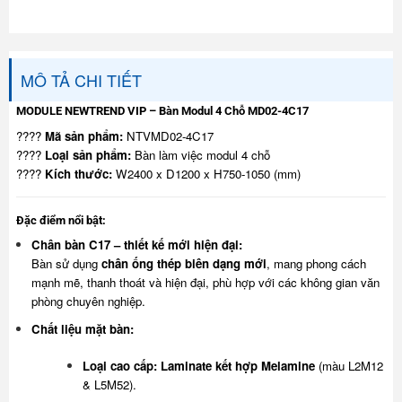
MÔ TẢ CHI TIẾT
MODULE NEWTREND VIP – Bàn Modul 4 Chỗ MD02-4C17
????
Mã sản phẩm:
NTVMD02-4C17
????
Loại sản phẩm:
Bàn làm việc modul 4 chỗ
????
Kích thước:
W2400 x D1200 x H750-1050 (mm)
Đặc điểm nổi bật:
Chân bàn C17 – thiết kế mới hiện đại:
Bàn sử dụng
chân ống thép biên dạng mới
, mang phong cách
mạnh mẽ, thanh thoát và hiện đại, phù hợp với các không gian văn
phòng chuyên nghiệp.
Chất liệu mặt bàn:
Loại cao cấp:
Laminate kết hợp Melamine
(màu L2M12
& L5M52).