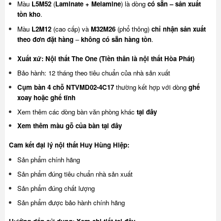
Màu
L5M52
(
Laminate + Melamine
) là dòng
có sẵn – sản xuất
tồn kho
.
Màu
L2M12
(cao cấp) và
M32M26
(phổ thông)
chỉ nhận sản xuất
theo đơn đặt hàng
–
không có sẵn hàng tồn
.
Xuất xứ: Nội thất The One (Tiền thân là nội thất Hòa Phát)
Bảo hành: 12 tháng theo tiêu chuẩn của nhà sản xuất
Cụm bàn 4 chỗ NTVMD02-4C17
thường kết hợp với dòng
ghế
xoay
hoặc
ghế tĩnh
Xem thêm các dòng bàn văn phòng khác
tại đây
Xem thêm màu gỗ của bàn
tại đây
Cam kết đại lý nội thất Huy Hùng Hiệp:
Sản phẩm chính hãng
Sản phẩm đúng tiêu chuẩn nhà sản xuất
Sản phẩm đúng chất lượng
Sản phẩm được bảo hành chính hãng