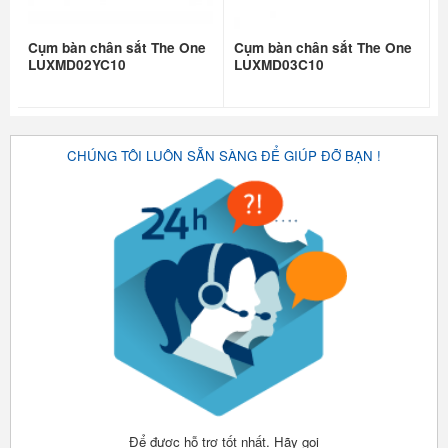
Cụm bàn chân sắt The One
Cụm bàn chân sắt The One
LUXMD02YC10
LUXMD03C10
CHÚNG TÔI LUÔN SẴN SÀNG ĐỂ GIÚP ĐỠ BẠN !
Để được hỗ trợ tốt nhất. Hãy gọi