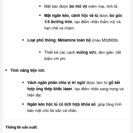
Mặt bàn được
bo mỏ vịt
mềm mại, tinh tế.
Mặt ngăn kéo, cánh hộc và tủ
được
bo góc
1/4 đường tròn
, tạo điểm nhấn thẩm mỹ và
hạn chế va chạm.
Loại phổ thông:
Melamine toàn bộ
(màu M32M26).
Thiết kế các cạnh
vuông vức
, đơn giản, tiết
kiệm chi phí.
Tính năng tiện ích:
Vách ngăn phân chia vị trí ngồi
được làm từ
gỗ kết
hợp ống thép khắc laser
, tạo điểm nhấn sang trọng và
hiện đại.
Ngăn kéo hộc tủ có tích hợp khóa số
, giúp tăng tính
bảo mật cho tài sản cá nhân.
Thông tin sản xuất: