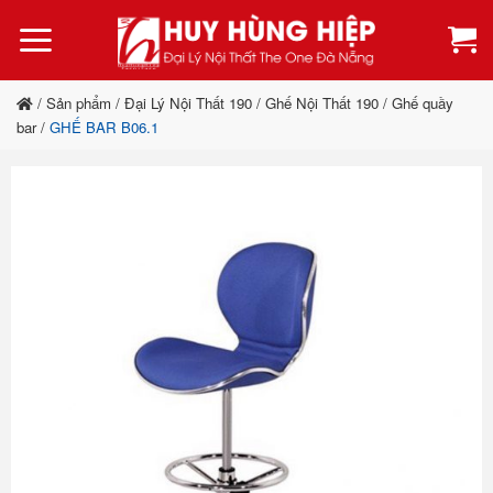
Bỏ
qua
nội
dung
/
Sản phẩm
/
Đại Lý Nội Thất 190
/
Ghế Nội Thất 190
/
Ghế quầy
bar
/
GHẾ BAR B06.1