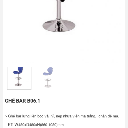
GHẾ BAR B06.1
‘- Ghế bar lưng liền bọc vải nỉ, nẹp nhựa viền mạ trắng, chân đế mạ.
– KT: W480xD480xH(860-1080)mm