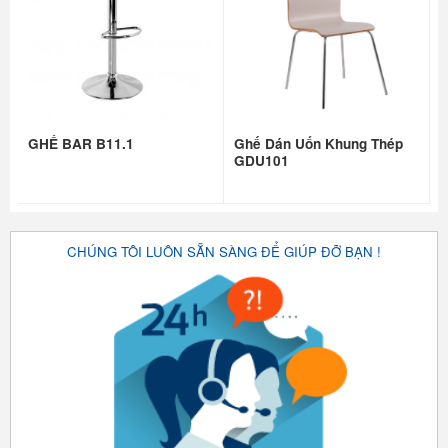
GHẾ BAR B11.1
Ghế Dán Uốn Khung Thép
GDU101
CHÚNG TÔI LUÔN SẴN SÀNG ĐỂ GIÚP ĐỠ BẠN !