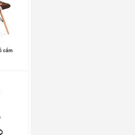
ổ cẩm