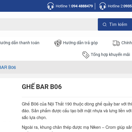
Hotline 1:
094 4888479
Hotline 2:
0935
ướng dẫn thanh toán
Hướng dẫn trả góp
Chính
Tổng hợp khuyến mãi
BAR B06
GHẾ BAR B06
Ghế B06 của Nội Thất 190 thuộc dòng ghế quầy bar với thi
đáo. Sản phẩm được cấu tạo bởi mặt nhựa và lưng liền vớ
sắc lựa chọn.
Ngoài ra, khung chân thép được mạ Niken – Crom giúp s