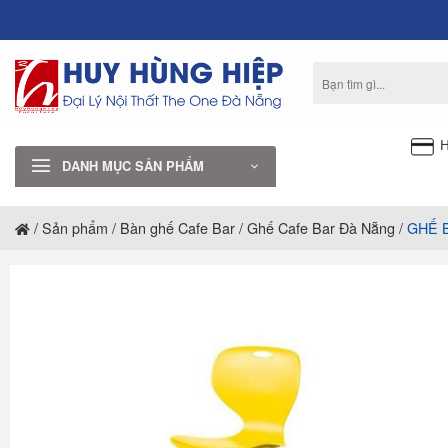
Bỏ
qua
nội
Tìm
dung
kiếm:
H
DANH MỤC SẢN PHẨM
/
Sản phẩm
/
Bàn ghế Cafe Bar
/
Ghế Cafe Bar Đà Nẵng
/
GHẾ 