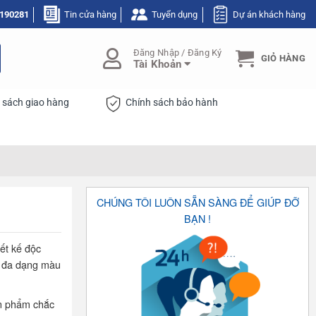
190281
Tin cửa hàng
Tuyển dụng
Dự án khách hàng
Đăng Nhập / Đăng Ký
GIỎ HÀNG
Tài Khoản
 sách giao hàng
Chính sách bảo hành
CHÚNG TÔI LUÔN SẴN SÀNG ĐỂ GIÚP ĐỠ
BẠN !
ết kế độc
i đa dạng màu
ản phẩm chắc