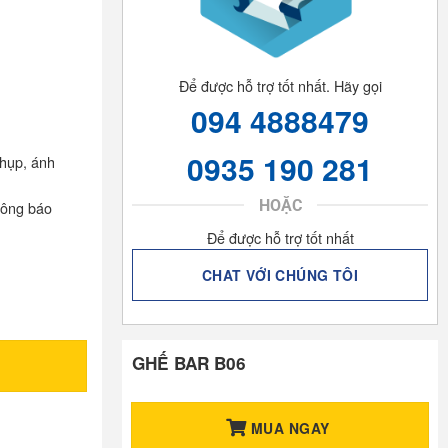
Để được hỗ trợ tốt nhất. Hãy gọi
094 4888479
0935 190 281
chụp, ánh
HOẶC
hông báo
Để được hỗ trợ tốt nhất
CHAT VỚI CHÚNG TÔI
GHẾ BAR B06
MUA NGAY