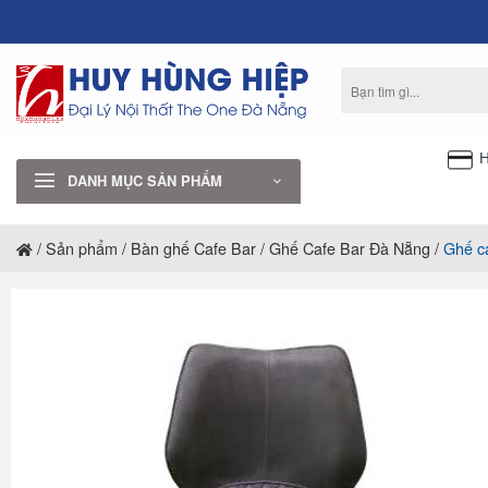
Bỏ
qua
nội
Tìm
dung
kiếm:
H
DANH MỤC SẢN PHẨM
/
Sản phẩm
/
Bàn ghế Cafe Bar
/
Ghế Cafe Bar Đà Nẵng
/
Ghế c