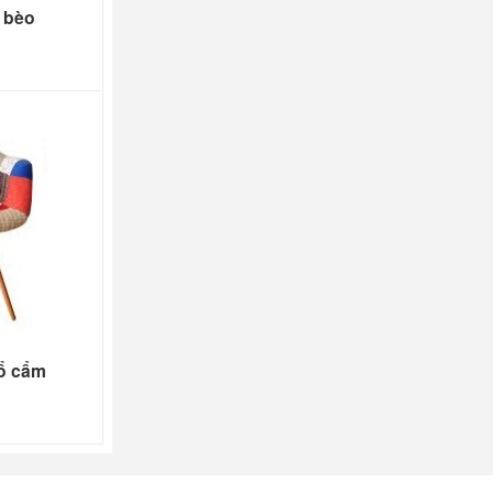
 bèo
ổ cẩm