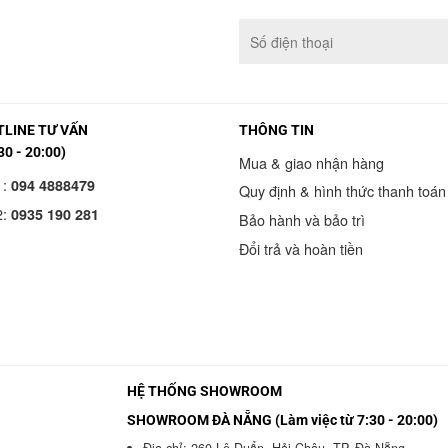
LINE TƯ VẤN
THÔNG TIN
30 - 20:00)
Mua & giao nhận hàng
1:
094 4888479
Quy định & hình thức thanh toán
2:
0935 190 281
Bảo hành và bảo trì
Đổi trả và hoàn tiền
HỆ THỐNG SHOWROOM
SHOWROOM ĐÀ NẴNG (Làm việc từ 7:30 - 20:00)
Địa chỉ: 260 Lê Duẩn, Hải Châu, TP. Đà Nẵng