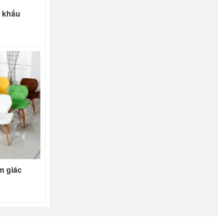
p khẩu
m giác