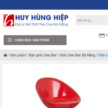
Bỏ
qua
nội
Tìm
dung
kiếm:
H
DANH MỤC SẢN PHẨM
/
Sản phẩm
/
Bàn ghế Cafe Bar
/
Ghế Cafe Bar Đà Nẵng
/
Ghế c