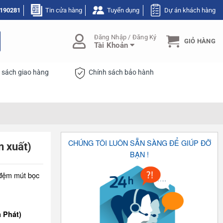
190281
Tin cửa hàng
Tuyển dụng
Dự án khách hàng
Đăng Nhập / Đăng Ký
GIỎ HÀNG
Tài Khoản
 sách giao hàng
Chính sách bảo hành
CHÚNG TÔI LUÔN SẴN SÀNG ĐỂ GIÚP ĐỠ
 xuất)
BẠN !
 đệm mút bọc
a Phát)