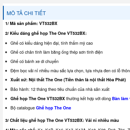
MÔ TẢ CHI TIẾT
1/ Mã sản phẩm:
VT532BX
2/ Kiểu dáng ghế họp The One VT532BX:
Ghế có kiểu dáng hiện đại, tính thẩm mỹ cao
Ghế có chân tĩnh làm bằng ống thép sơn tĩnh điện
Ghế có bánh xe di chuyển
Đệm bọc vải nỉ nhiều màu sắc lựa chọn, tựa nhựa đen có lỗ thô
Xuất xứ: Nội thất The One (Tiền thân là nội thất Hòa Phát)
Bảo hành: 12 tháng theo tiêu chuẩn của nhà sản xuất
thường kết hợp với dòng
Ghế họp The One VT532BX
Bàn làm 
Bộ catalogue
Ghế họp The One
3/ Chất liệu ghế họp The One VT532BX: Vải nỉ nhiều màu
K1, K1B, K16, K17, K17A, K18, K28, D18, Z01, 
4/ Màu sắc ghế: