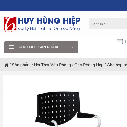
Bỏ
qua
nội
Tìm
dung
kiếm:
H
DANH MỤC SẢN PHẨM
/
Sản phẩm
/
Nội Thất Văn Phòng
/
Ghế Phòng Họp
/
Ghế họp hộ