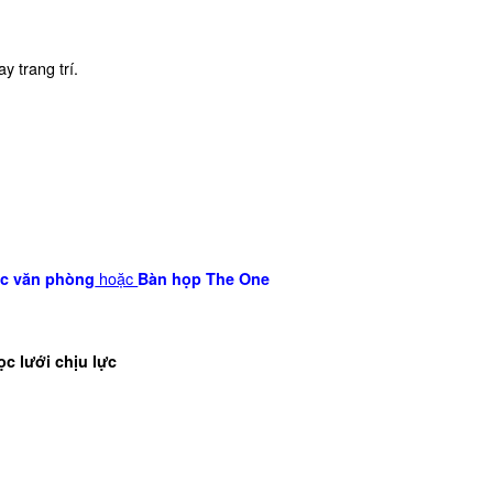
 trang trí.
hoặc
ệc văn phòng
Bàn họp The One
c lưới chịu lực