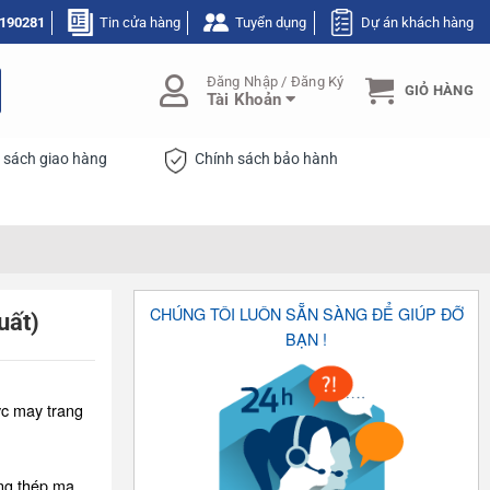
190281
Tin cửa hàng
Tuyển dụng
Dự án khách hàng
Đăng Nhập / Đăng Ký
GIỎ HÀNG
Tài Khoản
 sách giao hàng
Chính sách bảo hành
CHÚNG TÔI LUÔN SẴN SÀNG ĐỂ GIÚP ĐỠ
uất)
BẠN !
vc may trang
ng thép mạ