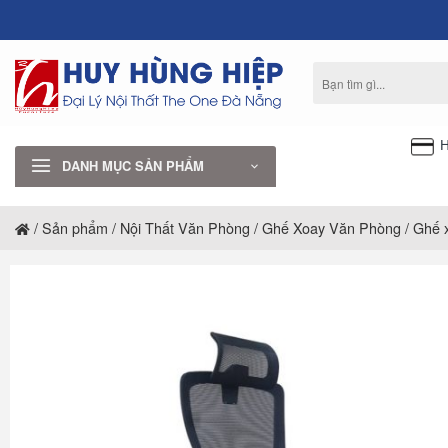
Bỏ
qua
nội
Tìm
dung
kiếm:
H
DANH MỤC SẢN PHẨM
/
Sản phẩm
/
Nội Thất Văn Phòng
/
Ghế Xoay Văn Phòng
/
Ghế x