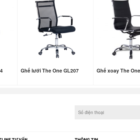
24
Ghế lưới The One GL207
Ghế xoay The On
LINE TƯ VẤN
THÔNG TIN