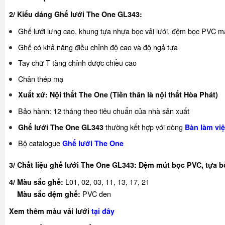
2/ Kiểu dáng Ghế lưới The One GL343:
Ghế lưới lưng cao, khung tựa nhựa bọc vải lưới, đệm bọc PVC may
Ghế có khả năng điều chỉnh độ cao và độ ngả tựa
Tay chữ T tăng chỉnh được chiều cao
Chân thép mạ
Xuất xứ: Nội thất The One (Tiền thân là nội thất Hòa Phát)
Bảo hành: 12 tháng theo tiêu chuẩn của nhà sản xuất
thường kết hợp với dòng
Ghế lưới The One GL343
Bàn làm vi
Bộ catalogue
Ghế lưới The One
3/ Chất liệu ghế lưới The One GL343:
Đệm mút bọc PVC, tựa bọ
L01, 02, 03, 11, 13, 17, 21
4/ Màu sắc ghế:
PVC đen
Màu sắc đệm ghế
:
Xem thêm màu vải lưới
tại đây