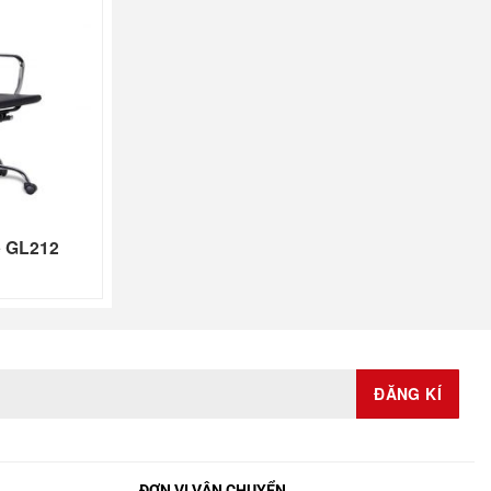
e GL212
ĐƠN VỊ VẬN CHUYỂN