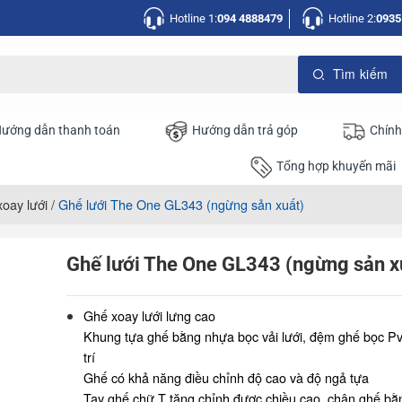
Hotline 1:
094 4888479
Hotline 2:
0935
ướng dẫn thanh toán
Hướng dẫn trả góp
Chính
Tổng hợp khuyến mãi
oay lưới
/
Ghế lưới The One GL343 (ngừng sản xuất)
Ghế lưới The One GL343 (ngừng sản x
Ghế xoay lưới lưng cao
Khung tựa ghế bằng nhựa bọc vải lưới, đệm ghế bọc P
trí
Ghế có khả năng điều chỉnh độ cao và độ ngả tựa
Tay ghế chữ T tăng chỉnh được chiều cao, chân ghế bằ