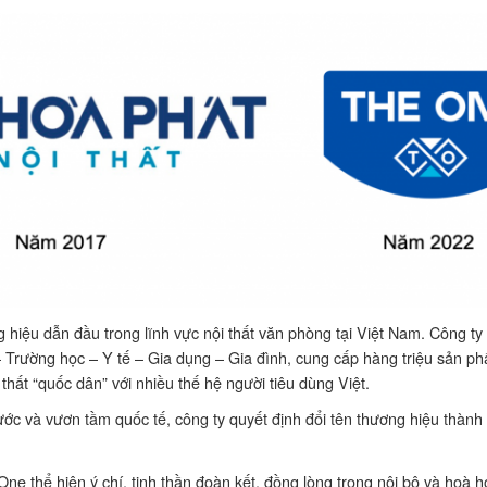
 hiệu dẫn đầu trong lĩnh vực nội thất văn phòng tại Việt Nam. Công ty
 Trường học – Y tế – Gia dụng – Gia đình, cung cấp hàng triệu sản ph
hất “quốc dân” với nhiều thế hệ người tiêu dùng Việt.
 nước và vươn tầm quốc tế, công ty quyết định đổi tên thương hiệu thành
e thể hiện ý chí, tinh thần đoàn kết, đồng lòng trong nội bộ và hoà h