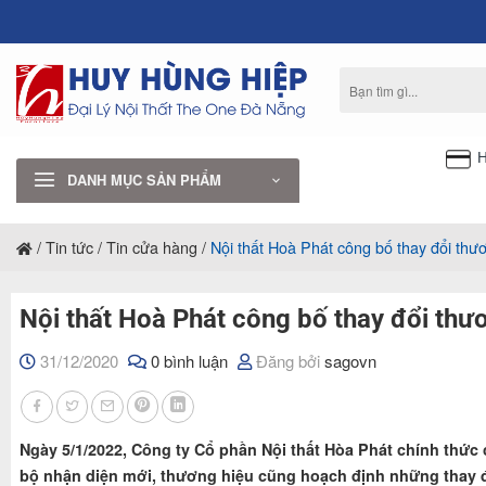
Bỏ
qua
nội
Tìm
dung
kiếm:
H
DANH MỤC SẢN PHẨM
/
Tin tức
/
Tin cửa hàng
/
Nội thất Hoà Phát công bố thay đổi thư
Nội thất Hoà Phát công bố thay đổi thư
31/12/2020
0 bình luận
Đăng bởi
sagovn
Ngày 5/1/2022, Công ty Cổ phần Nội thất Hòa Phát chính thức
bộ nhận diện mới, thương hiệu cũng hoạch định những thay đổ