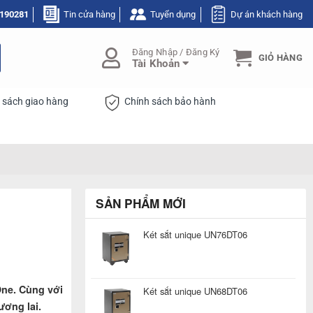
190281
Tin cửa hàng
Tuyển dụng
Dự án khách hàng
Đăng Nhập / Đăng Ký
GIỎ HÀNG
Tài Khoản
 sách giao hàng
Chính sách bảo hành
SẢN PHẨM MỚI
Két sắt unique UN76DT06
One. Cùng với
Két sắt unique UN68DT06
ương lai.