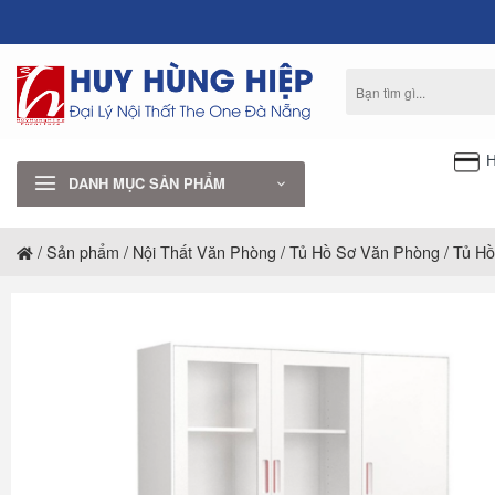
Bỏ
qua
nội
Tìm
dung
kiếm:
H
DANH MỤC SẢN PHẨM
/
Sản phẩm
/
Nội Thất Văn Phòng
/
Tủ Hồ Sơ Văn Phòng
/
Tủ Hồ