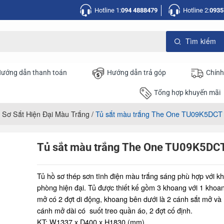
Hotline 1:
094 4888479
Hotline 2:
0935
ướng dẫn thanh toán
Hướng dẫn trả góp
Chính
Tổng hợp khuyến mãi
 Sơ Sắt Hiện Đại Màu Trắng
/
Tủ sắt màu trắng The One TU09K5DCT
Tủ sắt màu trắng The One TU09K5DC
Tủ hồ sơ thép sơn tĩnh điện màu trắng sáng phù hợp với k
phòng hiện đại. Tủ được thiết kế gồm 3 khoang với 1 khoa
mở có 2 đợt di động, khoang bên dưới là 2 cánh sắt mở và
cánh mở dài có suốt treo quần áo, 2 đợt cố định.
KT: W1337 x D400 x H1830 (mm)