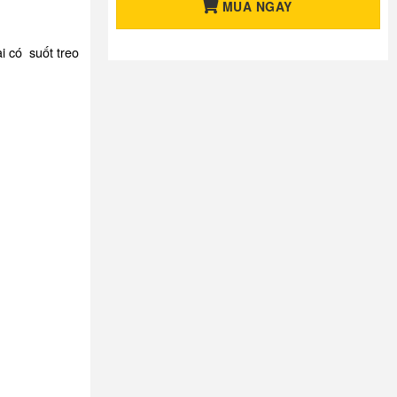
MUA NGAY
i có suốt treo