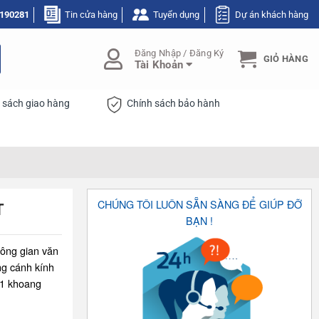
190281
Tin cửa hàng
Tuyển dụng
Dự án khách hàng
Đăng Nhập / Đăng Ký
GIỎ HÀNG
Tài Khoản
 sách giao hàng
Chính sách bảo hành
CHÚNG TÔI LUÔN SẴN SÀNG ĐỂ GIÚP ĐỠ
T
BẠN !
hông gian văn
ng cánh kính
 1 khoang