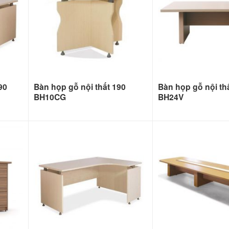
90
Bàn họp gỗ nội thất 190
Bàn họp gỗ nội th
BH10CG
BH24V