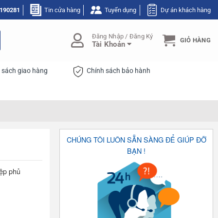
190281
Tin cửa hàng
Tuyển dụng
Dự án khách hàng
Đăng Nhập / Đăng Ký
GIỎ HÀNG
Tài Khoản
 sách giao hàng
Chính sách bảo hành
CHÚNG TÔI LUÔN SẴN SÀNG ĐỂ GIÚP ĐỠ
BẠN !
iệp phủ