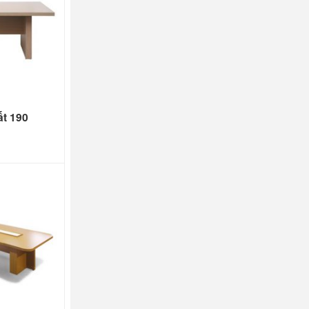
ất 190