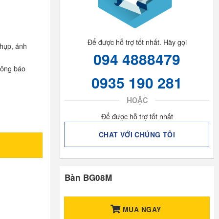
Để được hỗ trợ tốt nhất. Hãy gọi
chụp, ánh
094 4888479
hông báo
0935 190 281
HOẶC
Để được hỗ trợ tốt nhất
CHAT VỚI CHÚNG TÔI
Bàn BG08M
MUA NGAY