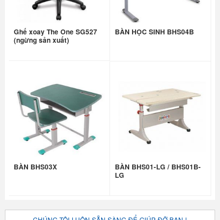
Ghế xoay The One SG527
BÀN HỌC SINH BHS04B
(ngừng sản xuất)
BÀN BHS03X
BÀN BHS01-LG / BHS01B-
LG
CHÚNG TÔI LUÔN SẴN SÀNG ĐỂ GIÚP ĐỠ BẠN !