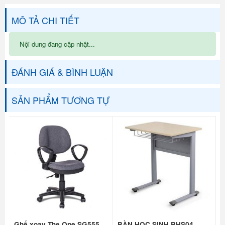
MÔ TẢ CHI TIẾT
Nội dung đang cập nhật...
ĐÁNH GIÁ & BÌNH LUẬN
SẢN PHẨM TƯƠNG TỰ
Ghế xoay The One SG555
BÀN HỌC SINH BHS04