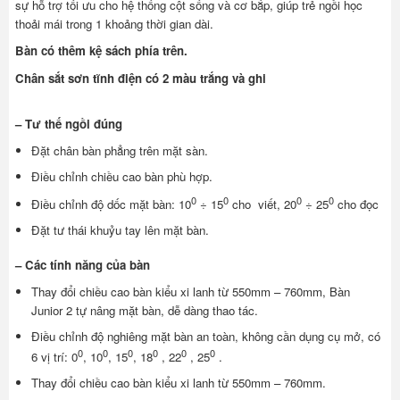
sự hỗ trợ tối ưu cho hệ thống cột sống và cơ bắp, giúp trẻ ngồi học
thoải mái trong 1 khoảng thời gian dài.
Bàn có thêm kệ sách phía trên.
Chân sắt sơn tĩnh điện có 2 màu trắng và ghi
– Tư thế ngồi đúng
Đặt chân bàn phẳng trên mặt sàn.
Điều chỉnh chiều cao bàn phù hợp.
0
0
0
0
Điều chỉnh độ dốc mặt bàn: 10
÷ 15
cho viết, 20
÷ 25
cho đọc
Đặt tư thái khuỷu tay lên mặt bàn.
– Các tính năng của bàn
Thay đổi chiều cao bàn kiểu xi lanh từ 550mm – 760mm, Bàn
Junior 2 tự nâng mặt bàn, dễ dàng thao tác.
Điều chỉnh độ nghiêng mặt bàn an toàn, không cần dụng cụ mở, có
0
0
0
0
0
0
6 vị trí: 0
, 10
, 15
, 18
, 22
, 25
.
Thay đổi chiều cao bàn kiểu xi lanh từ 550mm – 760mm.