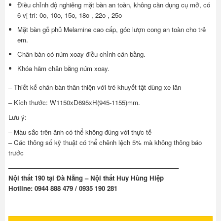
Điều chỉnh độ nghiêng mặt bàn an toàn, không cần dụng cụ mở, có
6 vị trí: 0o, 10o, 15o, 18o , 22o , 25o
Mặt bàn gỗ phủ Melamine cao cấp, góc lượn cong an toàn cho trẻ
em.
Chân bàn có núm xoay điều chỉnh cân bằng.
Khóa hãm chân bằng núm xoay.
– Thiết kế chân bàn thân thiện với trẻ khuyết tật dùng xe lăn
– Kích thước: W1150xD695xH(945-1155)mm.
Lưu ý:
– Màu sắc trên ảnh có thể không đúng với thực tế
– Các thông số kỹ thuật có thể chênh lệch 5% mà không thông báo
trước
——————————————————————————–
Nội thất 190 tại Đà Nẵng – Nội thất Huy Hùng Hiệp
Hotline: 0944 888 479 / 0935 190 281