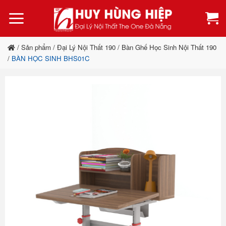
Bỏ
qua
nội
dung
/
Sản phẩm
/
Đại Lý Nội Thất 190
/
Bàn Ghế Học Sinh Nội Thất 190
/
BÀN HỌC SINH BHS01C