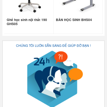
Ghế học sinh nội thất 190
BÀN HỌC SINH BHS04
GHS05
CHÚNG TÔI LUÔN SẴN SÀNG ĐỂ GIÚP ĐỠ BẠN !