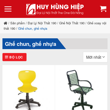
Bỏ
qua
nội
dung
/
Sản phẩm
/
Đại Lý Nội Thất 190
/
Ghế Nội Thất 190
/
Ghế xoay nội
thất 190
/
Ghế chun, ghế nhựa
Ghế chun, ghế nhựa
BỘ LỌC